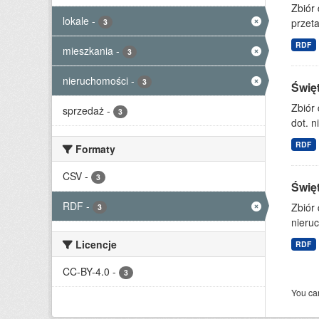
Zbiór
lokale
-
przet
3
RDF
mieszkania
-
3
nieruchomości
-
3
Świę
Zbiór
sprzedaż
-
3
dot. n
RDF
Formaty
CSV
-
3
Świę
RDF
-
Zbiór
3
nieruc
Licencje
RDF
CC-BY-4.0
-
3
You can