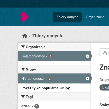
Skip to main content
Zbiory danych
Organizacje
Zbiory danych
Organizacje
Świętochłowice
-
3
Zn
Grupy
Nieruchomości
-
3
Grupy
loka
Pokaż tylko popularne Grupy
Tagi
Świę
działki
-
3