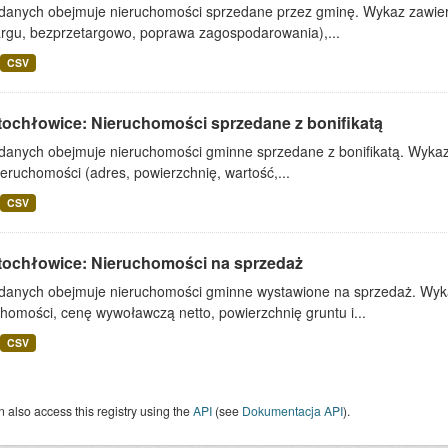
 danych obejmuje nieruchomości sprzedane przez gminę. Wykaz zawiera
argu, bezprzetargowo, poprawa zagospodarowania),...
CSV
tochłowice: Nieruchomości sprzedane z bonifikatą
 danych obejmuje nieruchomości gminne sprzedane z bonifikatą. Wykaz 
ieruchomości (adres, powierzchnię, wartość,...
CSV
tochłowice: Nieruchomości na sprzedaż
 danych obejmuje nieruchomości gminne wystawione na sprzedaż. Wykaz
homości, cenę wywoławczą netto, powierzchnię gruntu i...
CSV
 also access this registry using the
API
(see
Dokumentacja API
).