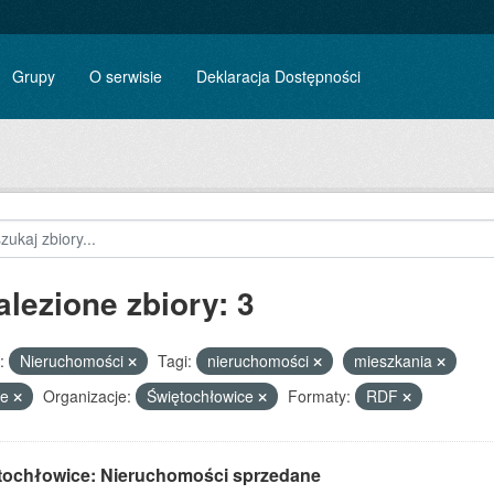
Grupy
O serwisie
Deklaracja Dostępności
alezione zbiory: 3
:
Nieruchomości
Tagi:
nieruchomości
mieszkania
le
Organizacje:
Świętochłowice
Formaty:
RDF
tochłowice: Nieruchomości sprzedane