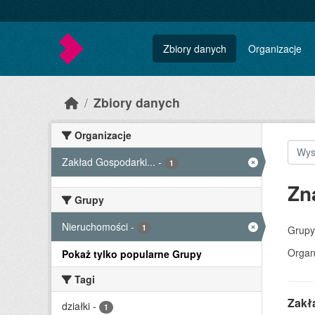
Skip to main content
Zbiory danych
Organizacje
Zbiory danych
Organizacje
Zakład Gospodarki...
-
1
Zn
Grupy
Nieruchomości
-
1
Grupy
Organ
Pokaż tylko popularne Grupy
Tagi
Zakł
działki
-
1