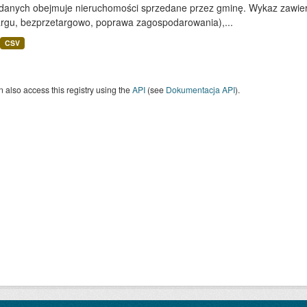
 danych obejmuje nieruchomości sprzedane przez gminę. Wykaz zawiera
argu, bezprzetargowo, poprawa zagospodarowania),...
CSV
 also access this registry using the
API
(see
Dokumentacja API
).