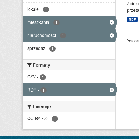
Zbiór
lokale
-
przet
1
RDF
mieszkania
-
1
nieruchomości
-
1
You can
sprzedaż
-
1
Formaty
CSV
-
1
RDF
-
1
Licencje
CC-BY-4.0
-
1