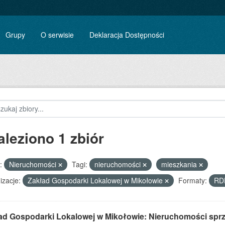
Grupy
O serwisie
Deklaracja Dostępności
aleziono 1 zbiór
:
Nieruchomości
Tagi:
nieruchomości
mieszkania
izacje:
Zakład Gospodarki Lokalowej w Mikołowie
Formaty:
RD
ad Gospodarki Lokalowej w Mikołowie: Nieruchomości spr