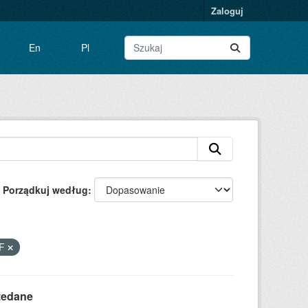
Zaloguj
En
Pl
Porządkuj według
F
zedane