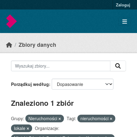
Skip to main content
Zaloguj
Zbiory danych
Porządkuj według
Znaleziono 1 zbiór
Grupy:
Nieruchomości
Tagi:
nieruchomości
lokale
Organizacje: