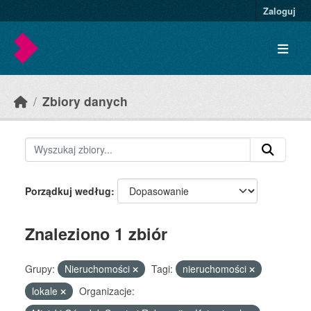
Skip to main content
Zaloguj
Zbiory danych
Porządkuj według
Znaleziono 1 zbiór
Grupy:
Nieruchomości
Tagi:
nieruchomości
lokale
Organizacje: