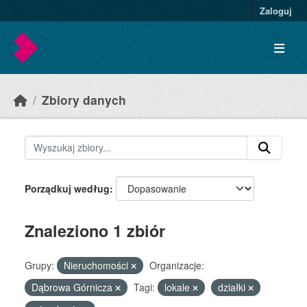
Skip to main content
Zaloguj
Zbiory danych
Porządkuj według
Znaleziono 1 zbiór
Grupy:
Nieruchomości
Organizacje:
Dąbrowa Górnicza
Tagi:
lokale
działki