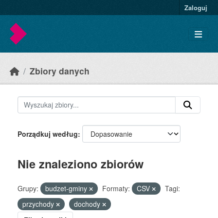
Skip to main content
Zaloguj
Zbiory danych
Porządkuj według
Nie znaleziono zbiorów
Grupy:
budzet-gminy
Formaty:
CSV
Tagi:
przychody
dochody