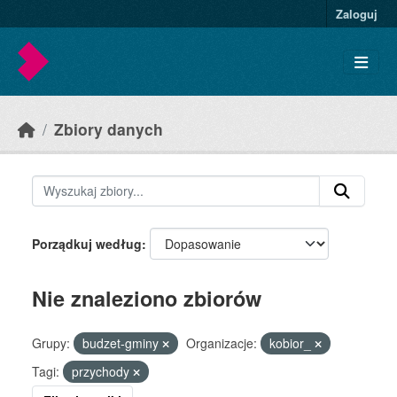
Skip to main content
Zaloguj
Zbiory danych
Porządkuj według
Nie znaleziono zbiorów
Grupy:
budzet-gminy
Organizacje:
kobior_
Tagi:
przychody