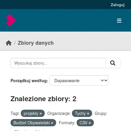
Skip to main content
Zaloguj
Zbiory danych
Porządkuj według
Znalezione zbiory: 2
Tagi:
projekty
Organizacje:
Tychy
Grupy:
Budżet Obywatelski
Formaty:
CSV